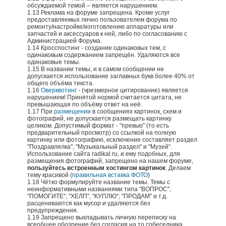
обсуждаемой темой – является нарушением.
1.13 Реклама на форуме запрещена. Кроме услуг
предоставляемых лично пользователем форума по
ремонту/настройке/изготовлению аппаратуры или
запчастей и аксессуаров к ней, либо по согласованию с
Администрацией Форума.
1.14 Кросспостинг - создание одинаковых тем, с
одинаковым содержанием запрещён. Удаляются все
одинаковые темы.
1.15 В названии темы, и в самом сообщении не
допускается использование заглавных букв более 40% от
общего объёма текста.
1.16
Оверквотинг
- (чрезмерное цитирование) является
нарушением! Принятой нормой считается цитата, не
превышающая по объёму ответ на неё.
1.17 При
размещении
в сообщениях картинок, схем и
фотографий, не допускается размещать картинку
целиком. Допустимый формат - "превью" (то есть
предварительный просмотр) со ссылкой на полную
картинку или фотографию, исключение составляет раздел
"Поздравлялка", "Музыкальный раздел" и "Музей".
Использование сайта rаdikаl.ru, и ему подобных, для
размещения фотографий, запрещено на нашем форуме,
пользуйтесь встроенным хостингом картинок
. Делаем
тему красивой (
правильная вставка ФОТО
)
1.18 Чётко формулируйте название темы. Темы с
неинформативными названиями типа "ВОПРОС",
"ПОМОГИТЕ", "ХЕЛП", "КУПЛЮ", "ПРОДАМ" и т.д.
расцениваются как мусор и удаляются без
предупреждения.
1.19 Запрещено выкладывать личную переписку на
всеобщее обозрение без согласия на то собеседника.