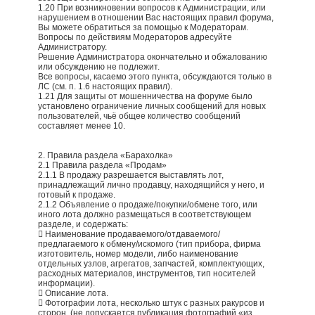
1.20 При возникновении вопросов к Администрации, или
нарушением в отношении Вас настоящих правил форума,
Вы можете обратиться за помощью к Модераторам.
Вопросы по действиям Модераторов адресуйте
Администратору.
Решение Администратора окончательно и обжалованию
или обсуждению не подлежит.
Все вопросы, касаемо этого пункта, обсуждаются только в
ЛС (см. п. 1.6 настоящих правил).
1.21 Для защиты от мошенничества на форуме было
установлено ограничение личных сообщений для новых
пользователей, чьё общее количество сообщений
составляет менее 10.
2. Правила раздела «Барахолка»
2.1 Правила раздела «Продам»
2.1.1 В продажу разрешается выставлять лот,
принадлежащий лично продавцу, находящийся у него, и
готовый к продаже.
2.1.2 Объявление о продаже/покупки/обмене того, или
иного лота должно размещаться в соответствующем
разделе, и содержать:
 Наименование продаваемого/отдаваемого/
предлагаемого к обмену/искомого (тип прибора, фирма
изготовитель, номер модели, либо наименование
отдельных узлов, агрегатов, запчастей, комплектующих,
расходных материалов, инструментов, тип носителей
информации).
 Описание лота.
 Фотографии лота, несколько штук с разных ракурсов и
сторон. (не допускается публикация фотографий «из