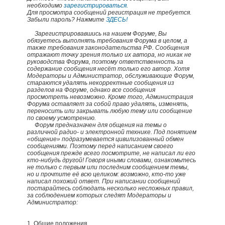
необходимо
зарегистрироваться.
Для просмотра сообщений регистрация не требуется.
Забыли пароль? Нажмите
ЗДЕСЬ!
Зарегистрировавшись на нашем Форуме, Вы
обязуетесь выполнять требования Форума в целом, а
также требования законодательства РФ. Сообщения
отражают точку зрения только их автора, но никак не
руководства Форума, поэтому ответственность за
содержание сообщения несёт только его автор. Хотя
Модераторы и Администратор, обслуживающие Форум,
стараются удалять некорректные сообщения из
разделов на Форуме, однако все сообщения
просмотреть невозможно. Кроме того, Администрация
Форума оставляет за собой право удалять, изменять,
переносить или закрывать любую тему или сообщение
по своему усмотрению.
Форум предназначен для общения на темы о
различной радио- и электронной технике. Под понятием
«общение» подразумевается цивилизованный обмен
сообщениями. Поэтому перед написанием своего
сообщения прежде всего посмотрите, не написал ли его
кто-нибудь другой! Говоря иными словами, ознакомьтесь
не только с первым или последним сообщением темы,
но и прочтите её всю целиком: возможно, кто-то уже
написал похожий ответ. При написании сообщений
постарайтесь соблюдать несколько несложных правил,
за соблюдением которых следят Модераторы и
Администратор:
1. Общие положения.