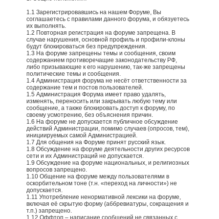
1.1 Зарегистрировавшись на нашем Форуме, Вы
соглашаетесь с правилами данного форума, и обязуетесь
их выполнять.
1.2 Повторная регистрация на форуме запрещена. В
случае нарушения, основной профиль и профили-клоны
будут блокироваться без предупреждения.
1.3 На форуме запрещены темы и сообщения, своим
содержанием противоречащие законодательству РФ,
либо призывающие к его нарушению, так-же запрещены
политические темы и сообщения.
1.4 Администрация форума не несёт ответственности за
содержание тем и постов пользователей.
1.5 Администрация Форума имеет право удалять,
изменять, переносить или закрывать любую тему или
сообщение, а также блокировать доступ к форуму, по
своему усмотрению, без объяснения причин.
1.6 На форуме не допускается публичное обсуждение
действий Администрации, помимо случаев (опросов, тем),
инициируемых самой Администрацией.
1.7 Для общения на Форуме принят русский язык.
1.8 Обсуждение на форуме деятельности других ресурсов
сети и их Администраций не допускается.
1.9 Обсуждение на форуме национальных, и религиозных
вопросов запрещено.
1.10 Общение на форуме между пользователями в
оскорбительном тоне (т.н. «переход на личности») не
допускается.
1.11 Употребление ненормативной лексики на форуме,
включая её скрытую форму (аббревиатуры, сокращения и
т.п.) запрещено.
1.12 Оффтоп – написание сообщений не связанных с