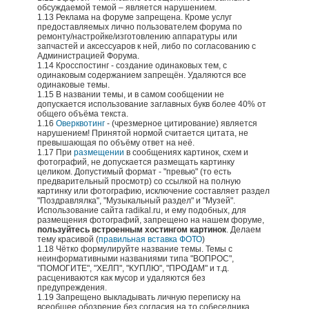
обсуждаемой темой – является нарушением.
1.13 Реклама на форуме запрещена. Кроме услуг
предоставляемых лично пользователем форума по
ремонту/настройке/изготовлению аппаратуры или
запчастей и аксессуаров к ней, либо по согласованию с
Администрацией Форума.
1.14 Кросспостинг - создание одинаковых тем, с
одинаковым содержанием запрещён. Удаляются все
одинаковые темы.
1.15 В названии темы, и в самом сообщении не
допускается использование заглавных букв более 40% от
общего объёма текста.
1.16
Оверквотинг
- (чрезмерное цитирование) является
нарушением! Принятой нормой считается цитата, не
превышающая по объёму ответ на неё.
1.17 При
размещении
в сообщениях картинок, схем и
фотографий, не допускается размещать картинку
целиком. Допустимый формат - "превью" (то есть
предварительный просмотр) со ссылкой на полную
картинку или фотографию, исключение составляет раздел
"Поздравлялка", "Музыкальный раздел" и "Музей".
Использование сайта rаdikаl.ru, и ему подобных, для
размещения фотографий, запрещено на нашем форуме,
пользуйтесь встроенным хостингом картинок
. Делаем
тему красивой (
правильная вставка ФОТО
)
1.18 Чётко формулируйте название темы. Темы с
неинформативными названиями типа "ВОПРОС",
"ПОМОГИТЕ", "ХЕЛП", "КУПЛЮ", "ПРОДАМ" и т.д.
расцениваются как мусор и удаляются без
предупреждения.
1.19 Запрещено выкладывать личную переписку на
всеобщее обозрение без согласия на то собеседника.