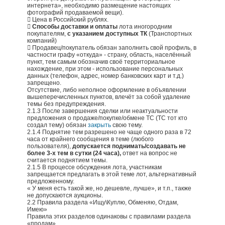
интернета», необходимо размещение настоящих
фотографий продаваемой вещи).
 Цена в Российский рублях.

Способы доставки и оплаты
лота иногородним
покупателям,
с указанием доступных ТК
(Транспортных
компаний)
 Продавец/покупатель обязан заполнить свой профиль, в
частности графу «откуда» - страну, область, населённый
пункт, тем самым обозначив своё территориальное
нахождение, при этом - использование персональных
данных (телефон, адрес, номер банковских карт и т.д.)
запрещено.
Отсутствие, либо неполное оформление в объявлении
вышеперечисленных пунктов, влечёт за собой удаление
темы без предупреждения.
2.1.3 После завершения сделки или неактуальности
предложения о продаже/покупке/обмене ТС (ТС тот кто
создал тему) обязан
закрыть
свою тему.
2.1.4 Поднятие тем разрешено не чаще одного раза в 72
часа от крайнего сообщения в теме (любого
пользователя),
допускается поднимать/создавать не
более 3-х тем в сутки (24 часа),
ответ на вопрос не
считается поднятием темы.
2.1.5 В процессе обсуждения лота, участникам
запрещается предлагать в этой теме лот, альтернативный
предложенному.
« У меня есть такой же, но дешевле, лучше», и т.п., также
не допускаются аукционы.
2.2 Правила раздела «Ищу\Куплю, Обменяю, Отдам,
Имею»
Правила этих разделов одинаковы с правилами раздела
«продам».