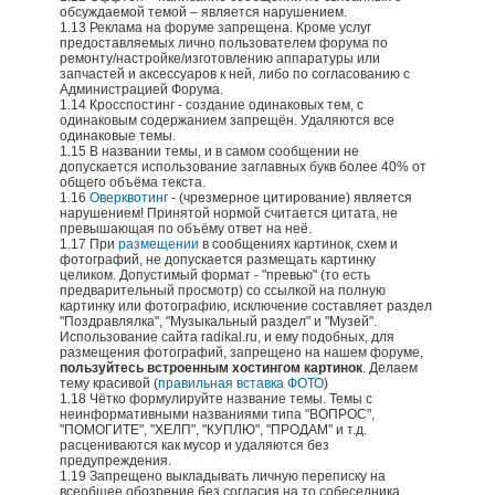
обсуждаемой темой – является нарушением.
1.13 Реклама на форуме запрещена. Кроме услуг
предоставляемых лично пользователем форума по
ремонту/настройке/изготовлению аппаратуры или
запчастей и аксессуаров к ней, либо по согласованию с
Администрацией Форума.
1.14 Кросспостинг - создание одинаковых тем, с
одинаковым содержанием запрещён. Удаляются все
одинаковые темы.
1.15 В названии темы, и в самом сообщении не
допускается использование заглавных букв более 40% от
общего объёма текста.
1.16
Оверквотинг
- (чрезмерное цитирование) является
нарушением! Принятой нормой считается цитата, не
превышающая по объёму ответ на неё.
1.17 При
размещении
в сообщениях картинок, схем и
фотографий, не допускается размещать картинку
целиком. Допустимый формат - "превью" (то есть
предварительный просмотр) со ссылкой на полную
картинку или фотографию, исключение составляет раздел
"Поздравлялка", "Музыкальный раздел" и "Музей".
Использование сайта rаdikаl.ru, и ему подобных, для
размещения фотографий, запрещено на нашем форуме,
пользуйтесь встроенным хостингом картинок
. Делаем
тему красивой (
правильная вставка ФОТО
)
1.18 Чётко формулируйте название темы. Темы с
неинформативными названиями типа "ВОПРОС",
"ПОМОГИТЕ", "ХЕЛП", "КУПЛЮ", "ПРОДАМ" и т.д.
расцениваются как мусор и удаляются без
предупреждения.
1.19 Запрещено выкладывать личную переписку на
всеобщее обозрение без согласия на то собеседника.