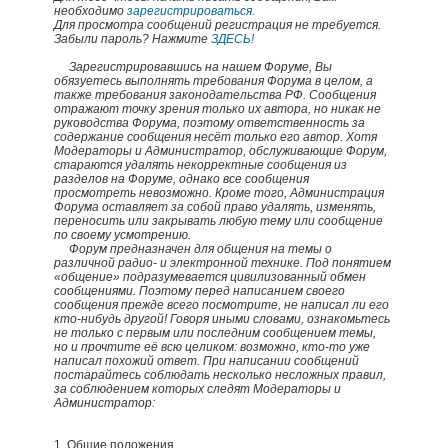
необходимо
зарегистрироваться.
Для просмотра сообщений регистрация не требуется.
Забыли пароль? Нажмите
ЗДЕСЬ!
Зарегистрировавшись на нашем Форуме, Вы
обязуетесь выполнять требования Форума в целом, а
также требования законодательства РФ. Сообщения
отражают точку зрения только их автора, но никак не
руководства Форума, поэтому ответственность за
содержание сообщения несёт только его автор. Хотя
Модераторы и Администратор, обслуживающие Форум,
стараются удалять некорректные сообщения из
разделов на Форуме, однако все сообщения
просмотреть невозможно. Кроме того, Администрация
Форума оставляет за собой право удалять, изменять,
переносить или закрывать любую тему или сообщение
по своему усмотрению.
Форум предназначен для общения на темы о
различной радио- и электронной технике. Под понятием
«общение» подразумевается цивилизованный обмен
сообщениями. Поэтому перед написанием своего
сообщения прежде всего посмотрите, не написал ли его
кто-нибудь другой! Говоря иными словами, ознакомьтесь
не только с первым или последним сообщением темы,
но и прочтите её всю целиком: возможно, кто-то уже
написал похожий ответ. При написании сообщений
постарайтесь соблюдать несколько несложных правил,
за соблюдением которых следят Модераторы и
Администратор:
1. Общие положения.