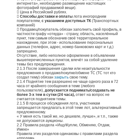
интернета», необходимо размещение настоящих
фотографий продаваемой вещи).
 Цена в Российский рублях.

Способы доставки и оплаты
лота иногородним
покупателям,
с указанием доступных ТК
(Транспортных
компаний)
 Продавец/покупатель обязан заполнить свой профиль, в
частности графу «откуда» - страну, область, населённый
пункт, тем самым обозначив своё территориальное
нахождение, при этом - использование персональных
данных (телефон, адрес, номер банковских карт и т.д.)
запрещено.
Отсутствие, либо неполное оформление в объявлении
вышеперечисленных пунктов, влечёт за собой удаление
темы без предупреждения.
2.1.3 После завершения сделки или неактуальности
предложения о продаже/покупке/обмене ТС (ТС тот кто
создал тему) обязан
закрыть
свою тему.
2.1.4 Поднятие тем разрешено не чаще одного раза в 72
часа от крайнего сообщения в теме (любого
пользователя),
допускается поднимать/создавать не
более 3-х тем в сутки (24 часа),
ответ на вопрос не
считается поднятием темы.
2.1.5 В процессе обсуждения лота, участникам
запрещается предлагать в этой теме лот, альтернативный
предложенному.
« У меня есть такой же, но дешевле, лучше», и т.п., также
не допускаются аукционы.
2.2 Правила раздела «Ищу\Куплю, Обменяю, Отдам,
Имею»
Правила этих разделов одинаковы с правилами раздела
«продам».