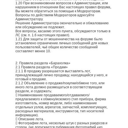
1.20 При возникновении вопросов к Администрации, или
нарушением в отношении Вас настоящих правил форума,
Вы можете обратиться за помощью к Модераторам.
Вопросы по действиям Модераторов адресуйте
Администратору.
Решение Администратора окончательно и обжалованию
или обсуждению не подлежит.
Все вопросы, касаемо этого пункта, обсуждаются только в
ЛС (см. п. 1.6 настоящих правил).
1.21 Для защиты от мошенничества на форуме было
установлено ограничение личных сообщений для новых
пользователей, чьё общее количество сообщений
составляет менее 10.
2. Правила раздела «Барахолка»
2.1 Правила раздела «Продам»
2.1.1 В продажу разрешается выставлять лот,
принадлежащий лично продавцу, находящийся у него, и
готовый к продаже.
2.1.2 Объявление о продаже/покупки/обмене того, или
иного лота должно размещаться в соответствующем
разделе, и содержать:
 Наименование продаваемого/отдаваемого/
предлагаемого к обмену/искомого (тип прибора, фирма
изготовитель, номер модели, либо наименование
отдельных узлов, агрегатов, запчастей, комплектующих,
расходных материалов, инструментов, тип носителей
информации).
 Описание лота.
 Фотографии лота, несколько штук с разных ракурсов и
сторон. (не допускается публикация фотографий «из