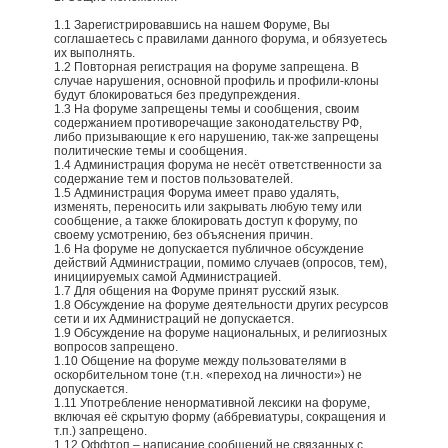
1.1 Зарегистрировавшись на нашем Форуме, Вы
соглашаетесь с правилами данного форума, и обязуетесь
их выполнять.
1.2 Повторная регистрация на форуме запрещена. В
случае нарушения, основной профиль и профили-клоны
будут блокироваться без предупреждения.
1.3 На форуме запрещены темы и сообщения, своим
содержанием противоречащие законодательству РФ,
либо призывающие к его нарушению, так-же запрещены
политические темы и сообщения.
1.4 Администрация форума не несёт ответственности за
содержание тем и постов пользователей.
1.5 Администрация Форума имеет право удалять,
изменять, переносить или закрывать любую тему или
сообщение, а также блокировать доступ к форуму, по
своему усмотрению, без объяснения причин.
1.6 На форуме не допускается публичное обсуждение
действий Администрации, помимо случаев (опросов, тем),
инициируемых самой Администрацией.
1.7 Для общения на Форуме принят русский язык.
1.8 Обсуждение на форуме деятельности других ресурсов
сети и их Администраций не допускается.
1.9 Обсуждение на форуме национальных, и религиозных
вопросов запрещено.
1.10 Общение на форуме между пользователями в
оскорбительном тоне (т.н. «переход на личности») не
допускается.
1.11 Употребление ненормативной лексики на форуме,
включая её скрытую форму (аббревиатуры, сокращения и
т.п.) запрещено.
1.12 Оффтоп – написание сообщений не связанных с