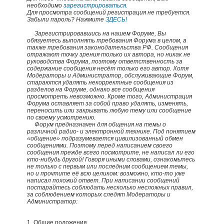
необходимо
зарегистрироваться.
Для просмотра сообщений регистрация не требуется.
Забыли пароль? Нажмите
ЗДЕСЬ!
Зарегистрировавшись на нашем Форуме, Вы
обязуетесь выполнять требования Форума в целом, а
также требования законодательства РФ. Сообщения
отражают точку зрения только их автора, но никак не
руководства Форума, поэтому ответственность за
содержание сообщения несёт только его автор. Хотя
Модераторы и Администратор, обслуживающие Форум,
стараются удалять некорректные сообщения из
разделов на Форуме, однако все сообщения
просмотреть невозможно. Кроме того, Администрация
Форума оставляет за собой право удалять, изменять,
переносить или закрывать любую тему или сообщение
по своему усмотрению.
Форум предназначен для общения на темы о
различной радио- и электронной технике. Под понятием
«общение» подразумевается цивилизованный обмен
сообщениями. Поэтому перед написанием своего
сообщения прежде всего посмотрите, не написал ли его
кто-нибудь другой! Говоря иными словами, ознакомьтесь
не только с первым или последним сообщением темы,
но и прочтите её всю целиком: возможно, кто-то уже
написал похожий ответ. При написании сообщений
постарайтесь соблюдать несколько несложных правил,
за соблюдением которых следят Модераторы и
Администратор:
1. Общие положения.