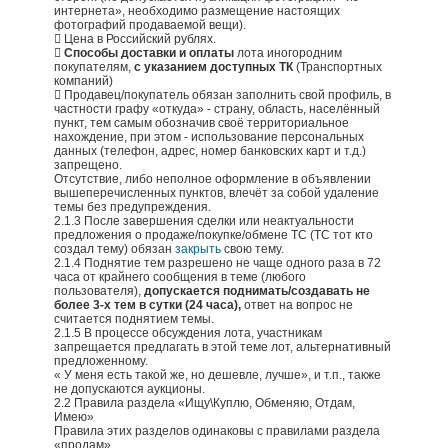
интернета», необходимо размещение настоящих
фотографий продаваемой вещи).
 Цена в Российский рублях.

Способы доставки и оплаты
лота иногородним
покупателям,
с указанием доступных ТК
(Транспортных
компаний)
 Продавец/покупатель обязан заполнить свой профиль, в
частности графу «откуда» - страну, область, населённый
пункт, тем самым обозначив своё территориальное
нахождение, при этом - использование персональных
данных (телефон, адрес, номер банковских карт и т.д.)
запрещено.
Отсутствие, либо неполное оформление в объявлении
вышеперечисленных пунктов, влечёт за собой удаление
темы без предупреждения.
2.1.3 После завершения сделки или неактуальности
предложения о продаже/покупке/обмене ТС (ТС тот кто
создал тему) обязан
закрыть
свою тему.
2.1.4 Поднятие тем разрешено не чаще одного раза в 72
часа от крайнего сообщения в теме (любого
пользователя),
допускается поднимать/создавать не
более 3-х тем в сутки (24 часа),
ответ на вопрос не
считается поднятием темы.
2.1.5 В процессе обсуждения лота, участникам
запрещается предлагать в этой теме лот, альтернативный
предложенному.
« У меня есть такой же, но дешевле, лучше», и т.п., также
не допускаются аукционы.
2.2 Правила раздела «Ищу\Куплю, Обменяю, Отдам,
Имею»
Правила этих разделов одинаковы с правилами раздела
«продам».