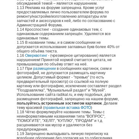
обсуждаемой темой – является нарушением.
1.13 Реклама на форуме запрещена. Кроме услуг
предоставляемых лично пользователем форума по
ремонту/настройке/изготовлению аппаратуры или
запчастей и аксессуаров к ней, либо по согласованию с
Администрацией Форума.
1.14 Кросспостинг - создание одинаковых тем, с
одинаковым содержанием запрещён. Удаляются все
одинаковые темы.
1.15 В названии темы, и в самом сообщении не
допускается использование заглавных букв более 40% от
общего объёма текста.
1.16
Оверквотинг
- (чрезмерное цитирование) является
нарушением! Принятой нормой считается цитата, не
превышающая по объёму ответ на неё.
1.17 При
размещении
в сообщениях картинок, схем и
фотографий, не допускается размещать картинку
целиком. Допустимый формат - "превью" (то есть
предварительный просмотр) со ссылкой на полную
картинку или фотографию, исключение составляет раздел
"Поздравлялка", "Музыкальный раздел" и "Музей".
Использование сайта rаdikаl.ru, и ему подобных, для
размещения фотографий, запрещено на нашем форуме,
пользуйтесь встроенным хостингом картинок
. Делаем
тему красивой (
правильная вставка ФОТО
)
1.18 Чётко формулируйте название темы. Темы с
неинформативными названиями типа "ВОПРОС",
"ПОМОГИТЕ", "ХЕЛП", "КУПЛЮ", "ПРОДАМ" и т.д.
расцениваются как мусор и удаляются без
предупреждения.
1.19 Запрещено выкладывать личную переписку на
всеобщее обозрение без согласия на то собеседника.