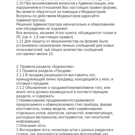
1.20 При возникновении вопросов к Администрации, или
нарушением в отношении Вас настоящих правил форума,
Вы можете обратиться за помощью к Модераторам.
Вопросы по действиям Модераторов адресуйте
Администратору.
Решение Администратора окончательно и обжалованию
или обсуждению не подлежит.
Все вопросы, касаемо этого пункта, обсуждаются только в
ЛС (см. п. 1.6 настоящих правил).
1.21 Для защиты от мошенничества на форуме было
установлено ограничение личных сообщений для новых
пользователей, чьё общее количество сообщений
составляет менее 10.
2. Правила раздела «Барахолка»
2.1 Правила раздела «Продам»
2.1.1 В продажу разрешается выставлять лот,
принадлежащий лично продавцу, находящийся у него, и
готовый к продаже.
2.1.2 Объявление о продаже/покупки/обмене того, или
иного лота должно размещаться в соответствующем
разделе, и содержать:
 Наименование продаваемого/отдаваемого/
предлагаемого к обмену/искомого (тип прибора, фирма
изготовитель, номер модели, либо наименование
отдельных узлов, агрегатов, запчастей, комплектующих,
расходных материалов, инструментов, тип носителей
информации).
 Описание лота.
 Фотографии лота, несколько штук с разных ракурсов и
сторон. (не допускается публикация фотографий «из