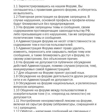
1.1 Зарегистрировавшись на нашем Форуме, Вы
соглашаетесь с правилами данного форума, и обязуетесь
их выполнять.
1.2 Повторная регистрация на форуме запрещена. В
случае нарушения, основной профиль и профили-клоны
будут блокироваться без предупреждения.
1.3 На форуме запрещены темы и сообщения, своим
содержанием противоречащие законодательству РФ,
либо призывающие к его нарушению, так-же запрещены
политические темы и сообщения.
1.4 Администрация форума не несёт ответственности за
содержание тем и постов пользователей.
1.5 Администрация Форума имеет право удалять,
изменять, переносить или закрывать любую тему или
сообщение, а также блокировать доступ к форуму, по
своему усмотрению, без объяснения причин.
1.6 На форуме не допускается публичное обсуждение
действий Администрации, помимо случаев (опросов, тем),
инициируемых самой Администрацией.
1.7 Для общения на Форуме принят русский язык.
1.8 Обсуждение на форуме деятельности других ресурсов
сети и их Администраций не допускается.
1.9 Обсуждение на форуме национальных, и религиозных
вопросов запрещено.
1.10 Общение на форуме между пользователями в
оскорбительном тоне (т.н. «переход на личности») не
допускается.
1.11 Употребление ненормативной лексики на форуме,
включая её скрытую форму (аббревиатуры, сокращения и
т.п.) запрещено.
1.12 Оффтоп – написание сообщений не связанных с