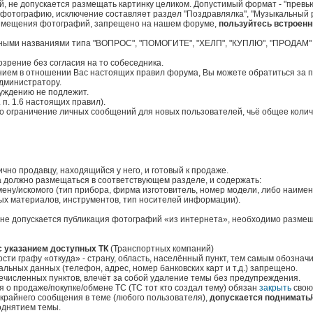
, не допускается размещать картинку целиком. Допустимый формат - "превью
 фотографию, исключение составляет раздел "Поздравлялка", "Музыкальный 
я размещения фотографий, запрещено на нашем форуме,
пользуйтесь встроен
ными названиями типа "ВОПРОС", "ПОМОГИТЕ", "ХЕЛП", "КУПЛЮ", "ПРОДАМ" и
зрение без согласия на то собеседника.
ением в отношении Вас настоящих правил форума, Вы можете обратиться за 
дминистратору.
уждению не подлежит.
 п. 1.6 настоящих правил).
о ограничение личных сообщений для новых пользователей, чьё общее коли
чно продавцу, находящийся у него, и готовый к продаже.
та должно размещаться в соответствующем разделе, и содержать:
ену/искомого (тип прибора, фирма изготовитель, номер модели, либо наиме
ных материалов, инструментов, тип носителей информации).
. (не допускается публикация фотографий «из интернета», необходимо разме
с указанием доступных ТК
(Транспортных компаний)
сти графу «откуда» - страну, область, населённый пункт, тем самым обозначи
льных данных (телефон, адрес, номер банковских карт и т.д.) запрещено.
численных пунктов, влечёт за собой удаление темы без предупреждения.
 о продаже/покупке/обмене ТС (ТС тот кто создал тему) обязан
закрыть
свою
 крайнего сообщения в теме (любого пользователя),
допускается поднимать/
однятием темы.