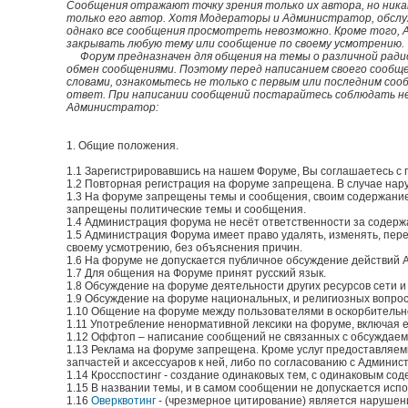
Сообщения отражают точку зрения только их автора, но ник
только его автор. Хотя Модераторы и Администратор, обслу
однако все сообщения просмотреть невозможно. Кроме того, 
закрывать любую тему или сообщение по своему усмотрению.
Форум предназначен для общения на темы о различной радио
обмен сообщениями. Поэтому перед написанием своего сообщен
словами, ознакомьтесь не только с первым или последним соо
ответ. При написании сообщений постарайтесь соблюдать не
Администратор:
1. Общие положения.
1.1 Зарегистрировавшись на нашем Форуме, Вы соглашаетесь с 
1.2 Повторная регистрация на форуме запрещена. В случае нар
1.3 На форуме запрещены темы и сообщения, своим содержание
запрещены политические темы и сообщения.
1.4 Администрация форума не несёт ответственности за содерж
1.5 Администрация Форума имеет право удалять, изменять, пере
своему усмотрению, без объяснения причин.
1.6 На форуме не допускается публичное обсуждение действий 
1.7 Для общения на Форуме принят русский язык.
1.8 Обсуждение на форуме деятельности других ресурсов сети и
1.9 Обсуждение на форуме национальных, и религиозных вопро
1.10 Общение на форуме между пользователями в оскорбительном
1.11 Употребление ненормативной лексики на форуме, включая е
1.12 Оффтоп – написание сообщений не связанных с обсуждаем
1.13 Реклама на форуме запрещена. Кроме услуг предоставляе
запчастей и аксессуаров к ней, либо по согласованию с Админи
1.14 Кросспостинг - создание одинаковых тем, с одинаковым с
1.15 В названии темы, и в самом сообщении не допускается исп
1.16
Оверквотинг
- (чрезмерное цитирование) является нарушен