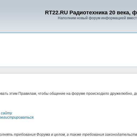
RT22.RU Радиотехника 20 века, 
Наполним новый форум информацией вместе
овать этим Правилам, чтобы общение на форуме происходило дружелюбно, д
 сайту.
регистрироваться.
лнять требования Форума в целом, а также требования законодательств