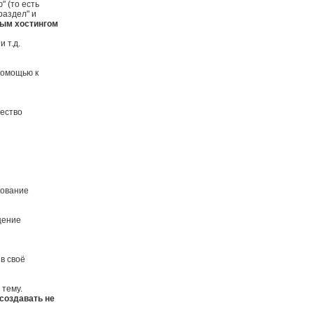
" (то есть
раздел" и
ным хостингом
 т.д.
помощью к
чество
нование
щение
в своё
 тему.
создавать не