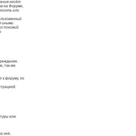
щения несёт
в на Форуме,
носить или
илизованный
я иными
ал похожий
и
преждения.
, так-же
 к форуму, по
страцией.
атуры или
а неё.