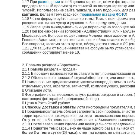
1.17 При
размещении
в сообщениях картинок, схем и фотографий
предварительный просмотр) со ссылкой на полную картинку или
"Музей". Использование сайта rаdikаl.ru, и ему подобных, дл
картинок
. Делаем тему красивой (
правильная вставка ФОТО
)
1.18 Чётко формулируйте название темы. Темы с неинформатив
расцениваются как мусор и удаляются без предупреждения.
1.19 Запрещено выкладывать личную переписку на всеобщее обо
1.20 При возникновении вопросов к Администрации, или наруш
Модераторам. Вопросы по действиям Модераторов адресуйте А
Решение Администратора окончательно и обжалованию или обс
Все вопросы, касаемо этого пункта, обсуждаются только в ЛС (см.
1.21 Для защиты от мошенничества на форуме было установлен
сообщений составляет менее 10.
2. Правила раздела «Барахолка»
2.1 Правила раздела «Продам»
2.1.1 В продажу разрешается выставлять лот, принадлежащий ли
2.1.2 Объявление о продаже/покупки/обмене того, или иного ло
 Наименование продаваемого/отдаваемого/предлагаемого к обм
отдельных узлов, агрегатов, запчастей, комплектующих, расход
 Описание лота.
 Фотографии лота, несколько штук с разных ракурсов и сторон
настоящих фотографий продаваемой вещи).
 Цена в Российский рублях.

Способы доставки и оплаты
лота иногородним покупателям,
 Продавец/покупатель обязан заполнить свой профиль, в частно
территориальное нахождение, при этом - использование персона
Отсутствие, либо неполное оформление в объявлении вышепере
2.1.3 После завершения сделки или неактуальности предложения
2.1.4 Поднятие тем разрешено не чаще одного раза в 72 часа от
более 3-х тем в сутки (24 часа),
ответ на вопрос не считается п