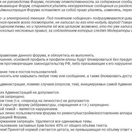
ак не руководства Форума, поэтому ответственность за содержание сооб
живающие Форум, стараются удалять некорректные сообщения из раздело
Администрация Форума оставляет за собой право удалять, изменять, пере
- и электронной технике. Под понятием «общение» подразумевается цив
ия прежде всего посмотрите, не написал ли его кто-нибудь другой! Говор
бщением темы, но и прочтите её всю целиком: возможно, кто-то уже напис
сколько несложных правил, за соблюдением которых следят Модераторы 
правилами данного форума, и обязуетесь их выполнять.
ушения, основной профиль и профили-клоны будут блокироваться без преду
м противоречащие законодательству РФ, либо призывающие к его нарушению
ание тем и постов пользователей.
носить или закрывать любую тему или сообщение, а также блокировать доступ
Администрации, помимо случаев (опросов, тем), инициируемых самой Админи
 их Администраций не допускается.
сов запрещено.
 тоне (т.н. «переход на личности») не допускается.
ё скрытую форму (аббревиатуры, сокращения и т.п.) запрещено.
ой темой – является нарушением.
мых лично пользователем форума по ремонту/настройке/изготовлению аппар
страцией Форума.
одержанием запрещён. Удаляются все одинаковые темы.
ользование заглавных букв более 40% от общего объёма текста.
ием! Принятой нормой считается цитата, не превышающая по объёму ответ н