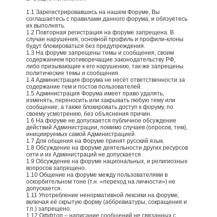
1.1 Зарегистрировавшись на нашем Форуме, Вы
соглашаетесь с правилами данного форума, и обязуетесь
их выполнять.
1.2 Повторная регистрация на форуме запрещена. В
случае нарушения, основной профиль и профили-клоны
будут блокироваться без предупреждения.
1.3 На форуме запрещены темы и сообщения, своим
содержанием противоречащие законодательству РФ,
либо призывающие к его нарушению, так-же запрещены
политические темы и сообщения.
1.4 Администрация форума не несёт ответственности за
содержание тем и постов пользователей.
1.5 Администрация Форума имеет право удалять,
изменять, переносить или закрывать любую тему или
сообщение, а также блокировать доступ к форуму, по
своему усмотрению, без объяснения причин.
1.6 На форуме не допускается публичное обсуждение
действий Администрации, помимо случаев (опросов, тем),
инициируемых самой Администрацией.
1.7 Для общения на Форуме принят русский язык.
1.8 Обсуждение на форуме деятельности других ресурсов
сети и их Администраций не допускается.
1.9 Обсуждение на форуме национальных, и религиозных
вопросов запрещено.
1.10 Общение на форуме между пользователями в
оскорбительном тоне (т.н. «переход на личности») не
допускается.
1.11 Употребление ненормативной лексики на форуме,
включая её скрытую форму (аббревиатуры, сокращения и
т.п.) запрещено.
1.12 Оффтоп – написание сообщений не связанных с