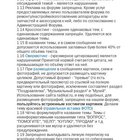
обсуждаемой темой – является нарушением.
1.13 Реклама на форуме запрещена. Кроме услуг
предоставляемых лично пользователем форума по
ремонту/настройке/изготовлению аппаратуры или
запчастей и аксессуаров к ней, либо по согласованию с
Администрацией Форума.
1.14 Кросспостинг - создание одинаковых тем, с
одинаковым содержанием запрещён. Удаляются все
одинаковые темы.
1.15 В названии темы, и в самом сообщении не
допускается использование заглавных букв более 40% от
общего объёма текста.
1.16
Оверквотинг
- (чрезмерное цитирование) является
нарушением! Принятой нормой считается цитата, не
превышающая по объёму ответ на неё.
1.17 При
размещении
в сообщениях картинок, схем и
фотографий, не допускается размещать картинку
целиком. Допустимый формат - "превью" (то есть
предварительный просмотр) со ссылкой на полную
картинку или фотографию, исключение составляет раздел
"Поздравлялка", "Музыкальный раздел" и "Музей".
Использование сайта rаdikаl.ru, и ему подобных, для
размещения фотографий, запрещено на нашем форуме,
пользуйтесь встроенным хостингом картинок
. Делаем
тему красивой (
правильная вставка ФОТО
)
1.18 Чётко формулируйте название темы. Темы с
неинформативными названиями типа "ВОПРОС",
"ПОМОГИТЕ", "ХЕЛП", "КУПЛЮ", "ПРОДАМ" и т.д.
расцениваются как мусор и удаляются без
предупреждения.
1.19 Запрещено выкладывать личную переписку на
всеобщее обозрение без согласия на то собеседника.