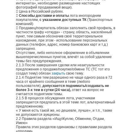
интернета», необходимо размещение настоящих
фотографий продаваемой вещи).
 Цена в Российский рублях.

Способы доставки и оплаты
лота иногородним
покупателям,
с указанием доступных ТК
(Транспортных
компаний)
 Продавец/покупатель обязан заполнить свой профиль, в
частности графу «откуда» - страну, область, населённый
пункт, тем самым обозначив своё территориальное
нахождение, при этом - использование персональных
данных (телефон, адрес, номер банковских карт и т.д.)
запрещено.
Отсутствие, либо неполное оформление в объявлении
вышеперечисленных пунктов, влечёт за собой удаление
темы без предупреждения.
2.1.3 После завершения сделки или неактуальности
предложения о продаже/покупке/обмене ТС (ТС тот кто
создал тему) обязан
закрыть
свою тему.
2.1.4 Поднятие тем разрешено не чаще одного раза в 72
часа от крайнего сообщения в теме (любого
пользователя),
допускается поднимать/создавать не
более 3-х тем в сутки (24 часа),
ответ на вопрос не
считается поднятием темы.
2.1.5 В процессе обсуждения лота, участникам
запрещается предлагать в этой теме лот, альтернативный
предложенному.
« У меня есть такой же, но дешевле, лучше», и т.п., также
не допускаются аукционы.
2.2 Правила раздела «Ищу\Куплю, Обменяю, Отдам,
Имею»
Правила этих разделов одинаковы с правилами раздела
«продам».