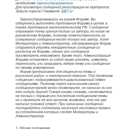
необходимо
зарегистрироваться.
Для просмотра сообщений регистрация не требуется.
Забыли пароль? Нажмите
ЗДЕСЬ!
Зарегистрировавшись на нашем Форуме, Вы
обязуетесь выполнять требования Форума в целом, а
также требования законодательства РФ. Сообщения
отражают точку зрения только их автора, но никак не
руководства Форума, поэтому ответственность за
содержание сообщения несёт только его автор. Хотя
Модераторы и Администратор, обслуживающие Форум,
стараются удалять некорректные сообщения из
разделов на Форуме, однако все сообщения
просмотреть невозможно. Кроме того, Администрация
Форума оставляет за собой право удалять, изменять,
переносить или закрывать любую тему или сообщение
по своему усмотрению.
Форум предназначен для общения на темы о
различной радио- и электронной технике. Под понятием
«общение» подразумевается цивилизованный обмен
сообщениями. Поэтому перед написанием своего
сообщения прежде всего посмотрите, не написал ли его
кто-нибудь другой! Говоря иными словами, ознакомьтесь
не только с первым или последним сообщением темы,
но и прочтите её всю целиком: возможно, кто-то уже
написал похожий ответ. При написании сообщений
постарайтесь соблюдать несколько несложных правил,
за соблюдением которых следят Модераторы и
Администратор:
1. Общие положения.