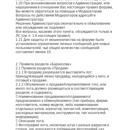
1.20 При возникновении вопросов к Администрации, или
нарушением в отношении Вас настоящих правил форума,
Вы можете обратиться за помощью к Модераторам.
Вопросы по действиям Модераторов адресуйте
Администратору.
Решение Администратора окончательно и обжалованию
или обсуждению не подлежит.
Все вопросы, касаемо этого пункта, обсуждаются только в
ЛС (см. п. 1.6 настоящих правил).
1.21 Для защиты от мошенничества на форуме было
установлено ограничение личных сообщений для новых
пользователей, чьё общее количество сообщений
составляет менее 10.
2. Правила раздела «Барахолка»
2.1 Правила раздела «Продам»
2.1.1 В продажу разрешается выставлять лот,
принадлежащий лично продавцу, находящийся у него, и
готовый к продаже.
2.1.2 Объявление о продаже/покупки/обмене того, или
иного лота должно размещаться в соответствующем
разделе, и содержать:
 Наименование продаваемого/отдаваемого/
предлагаемого к обмену/искомого (тип прибора, фирма
изготовитель, номер модели, либо наименование
отдельных узлов, агрегатов, запчастей, комплектующих,
расходных материалов, инструментов, тип носителей
информации).
 Описание лота.
 Фотографии лота, несколько штук с разных ракурсов и
сторон. (не допускается публикация фотографий «из