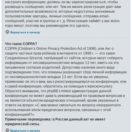
настроил конференцию: должны ли вы зарегистрироваться, чтобы
размещать сообщения, или нет. Тем не менее регистрация даёт вам
дополнительные возможности, которые недоступны анонимным
пользователям: аватары, личные сообщения, отправка email-
сообщений, участие в группах и т. д. Регистрация займёт у вас всего
пару минут, поэтому мы рекомендуем это сделать.
Вернуться к началу
Что такое COPPA?
COPPA (Children’s Online Privacy Protection Act of 1998), или Акт о
защите частных прав ребёнка в интернете от 1998 г. — это закон
Соединённых Штатов, требующий от сайтов, которые могут собирать
информацию от несовершеннолетних младше 13 лет, иметь на это
письменное согласие родителей. Допустимо наличие иного вида
подтверждения того, что опекуны разрешают сбор личной информации
от несовершеннолетних младше 13 лет. Если вы не уверены,
применимо ли это к вам, как к регистрирующемуся на конференции, или
к самой конференции, обратитесь за помощью к юрисконсульту.
Обратите внимание, что phpBB Limited администрация данной
конференции не может давать рекомендаций по правовым вопросам и
не является объектом юридических отношений, кроме указанных в
ответе на вопрос «С кем можно связаться по вопросу некорректного
использования и/или юридических вопросов, связанных с этой
конференцией?».
Примечание переводчика: в России данный акт не имеет
юридической силы.
.
Вернуться к началу