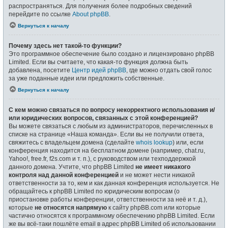
распространяться. Для получения более подробных сведений
перейдите по ссылке
About phpBB
.
Вернуться к началу
Почему здесь нет такой-то функции?
Это программное обеспечение было создано и лицензировано phpBB
Limited. Если вы считаете, что какая-то функция должна быть
добавлена, посетите
Центр идей phpBB
, где можно отдать свой голос
за уже поданные идеи или предложить собственные.
Вернуться к началу
С кем можно связаться по вопросу некорректного использования и/
или юридических вопросов, связанных с этой конференцией?
Вы можете связаться с любым из администраторов, перечисленных в
списке на странице «Наша команда». Если вы не получили ответа,
свяжитесь с владельцем домена (сделайте
whois lookup
) или, если
конференция находится на бесплатном домене (например, chat.ru,
Yahoo!, free.fr, f2s.com и т. п.), с руководством или техподдержкой
данного домена. Учтите, что phpBB Limited
не имеет никакого
контроля над данной конференцией
и не может нести никакой
ответственности за то, кем и как данная конференция используется. Не
обращайтесь к phpBB Limited по юридическим вопросам (о
приостановке работы конференции, ответственности за неё и т. д.),
которые
не относятся напрямую
к сайту phpBB.com или которые
частично относятся к программному обеспечению phpBB Limited. Если
же вы всё-таки пошлёте email в адрес phpBB Limited об использовании