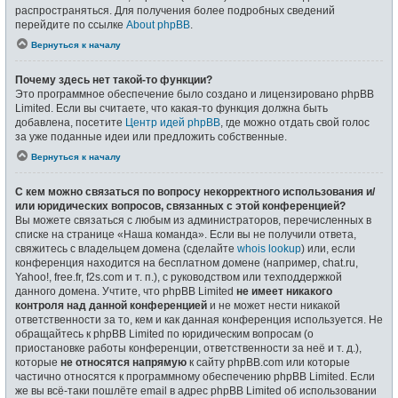
распространяться. Для получения более подробных сведений
перейдите по ссылке
About phpBB
.
Вернуться к началу
Почему здесь нет такой-то функции?
Это программное обеспечение было создано и лицензировано phpBB
Limited. Если вы считаете, что какая-то функция должна быть
добавлена, посетите
Центр идей phpBB
, где можно отдать свой голос
за уже поданные идеи или предложить собственные.
Вернуться к началу
С кем можно связаться по вопросу некорректного использования и/
или юридических вопросов, связанных с этой конференцией?
Вы можете связаться с любым из администраторов, перечисленных в
списке на странице «Наша команда». Если вы не получили ответа,
свяжитесь с владельцем домена (сделайте
whois lookup
) или, если
конференция находится на бесплатном домене (например, chat.ru,
Yahoo!, free.fr, f2s.com и т. п.), с руководством или техподдержкой
данного домена. Учтите, что phpBB Limited
не имеет никакого
контроля над данной конференцией
и не может нести никакой
ответственности за то, кем и как данная конференция используется. Не
обращайтесь к phpBB Limited по юридическим вопросам (о
приостановке работы конференции, ответственности за неё и т. д.),
которые
не относятся напрямую
к сайту phpBB.com или которые
частично относятся к программному обеспечению phpBB Limited. Если
же вы всё-таки пошлёте email в адрес phpBB Limited об использовании