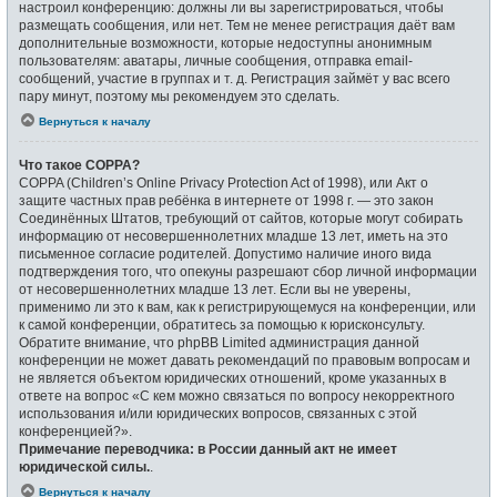
настроил конференцию: должны ли вы зарегистрироваться, чтобы
размещать сообщения, или нет. Тем не менее регистрация даёт вам
дополнительные возможности, которые недоступны анонимным
пользователям: аватары, личные сообщения, отправка email-
сообщений, участие в группах и т. д. Регистрация займёт у вас всего
пару минут, поэтому мы рекомендуем это сделать.
Вернуться к началу
Что такое COPPA?
COPPA (Children’s Online Privacy Protection Act of 1998), или Акт о
защите частных прав ребёнка в интернете от 1998 г. — это закон
Соединённых Штатов, требующий от сайтов, которые могут собирать
информацию от несовершеннолетних младше 13 лет, иметь на это
письменное согласие родителей. Допустимо наличие иного вида
подтверждения того, что опекуны разрешают сбор личной информации
от несовершеннолетних младше 13 лет. Если вы не уверены,
применимо ли это к вам, как к регистрирующемуся на конференции, или
к самой конференции, обратитесь за помощью к юрисконсульту.
Обратите внимание, что phpBB Limited администрация данной
конференции не может давать рекомендаций по правовым вопросам и
не является объектом юридических отношений, кроме указанных в
ответе на вопрос «С кем можно связаться по вопросу некорректного
использования и/или юридических вопросов, связанных с этой
конференцией?».
Примечание переводчика: в России данный акт не имеет
юридической силы.
.
Вернуться к началу