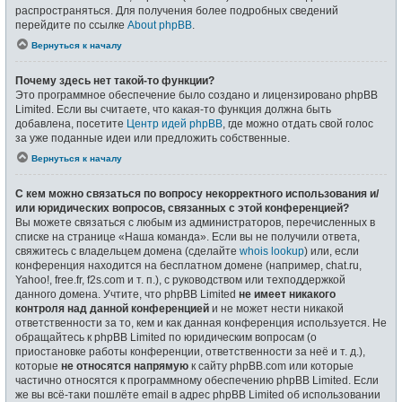
распространяться. Для получения более подробных сведений
перейдите по ссылке
About phpBB
.
Вернуться к началу
Почему здесь нет такой-то функции?
Это программное обеспечение было создано и лицензировано phpBB
Limited. Если вы считаете, что какая-то функция должна быть
добавлена, посетите
Центр идей phpBB
, где можно отдать свой голос
за уже поданные идеи или предложить собственные.
Вернуться к началу
С кем можно связаться по вопросу некорректного использования и/
или юридических вопросов, связанных с этой конференцией?
Вы можете связаться с любым из администраторов, перечисленных в
списке на странице «Наша команда». Если вы не получили ответа,
свяжитесь с владельцем домена (сделайте
whois lookup
) или, если
конференция находится на бесплатном домене (например, chat.ru,
Yahoo!, free.fr, f2s.com и т. п.), с руководством или техподдержкой
данного домена. Учтите, что phpBB Limited
не имеет никакого
контроля над данной конференцией
и не может нести никакой
ответственности за то, кем и как данная конференция используется. Не
обращайтесь к phpBB Limited по юридическим вопросам (о
приостановке работы конференции, ответственности за неё и т. д.),
которые
не относятся напрямую
к сайту phpBB.com или которые
частично относятся к программному обеспечению phpBB Limited. Если
же вы всё-таки пошлёте email в адрес phpBB Limited об использовании