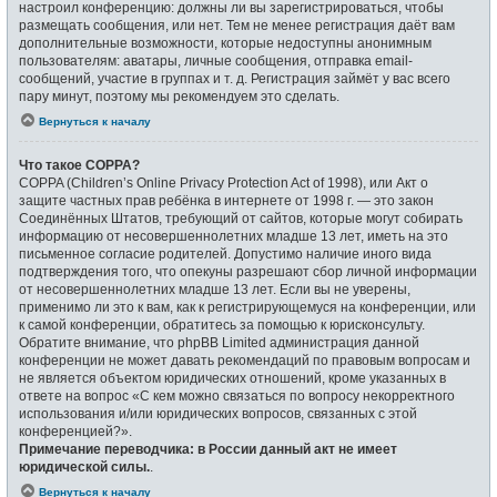
настроил конференцию: должны ли вы зарегистрироваться, чтобы
размещать сообщения, или нет. Тем не менее регистрация даёт вам
дополнительные возможности, которые недоступны анонимным
пользователям: аватары, личные сообщения, отправка email-
сообщений, участие в группах и т. д. Регистрация займёт у вас всего
пару минут, поэтому мы рекомендуем это сделать.
Вернуться к началу
Что такое COPPA?
COPPA (Children’s Online Privacy Protection Act of 1998), или Акт о
защите частных прав ребёнка в интернете от 1998 г. — это закон
Соединённых Штатов, требующий от сайтов, которые могут собирать
информацию от несовершеннолетних младше 13 лет, иметь на это
письменное согласие родителей. Допустимо наличие иного вида
подтверждения того, что опекуны разрешают сбор личной информации
от несовершеннолетних младше 13 лет. Если вы не уверены,
применимо ли это к вам, как к регистрирующемуся на конференции, или
к самой конференции, обратитесь за помощью к юрисконсульту.
Обратите внимание, что phpBB Limited администрация данной
конференции не может давать рекомендаций по правовым вопросам и
не является объектом юридических отношений, кроме указанных в
ответе на вопрос «С кем можно связаться по вопросу некорректного
использования и/или юридических вопросов, связанных с этой
конференцией?».
Примечание переводчика: в России данный акт не имеет
юридической силы.
.
Вернуться к началу