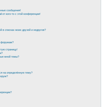
чные сообщения!
l от кого-то с этой конференции!
й в списках моих друзей и недругов?
и форумам?
стую страницу!
и?
ные мной темы?
ься на определённую тему?
форум?
ференции?