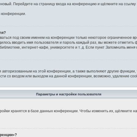
ь новый. Перейдите на страницу входа на конференцию и щёлкните на ссылку
м конференции.
ля?
аваться под своим именем на конференции только некоторое ограниченное вре
дилось вводить имя пользователя и пароль каждый раз, вы можете отметить
иблиотеке, интернет-кафе, университете и т. д. Если пункт
Запомнить меня
я авторизованным на этой конференции, а также выполняют другие функции,
ти со входом или выходом на данной конференции, возможно, удаление cook
Параметры и настройки пользователя
ройки хранятся в базе данных конференции. Чтобы изменить их, щёлкните н
еренции»?