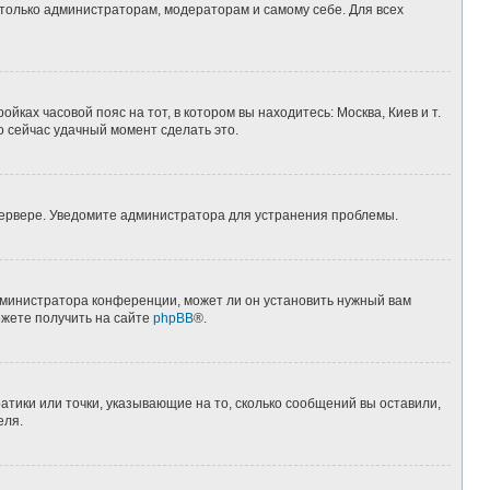
 только администраторам, модераторам и самому себе. Для всех
йках часовой пояс на тот, в котором вы находитесь: Москва, Киев и т.
о сейчас удачный момент сделать это.
 сервере. Уведомите администратора для устранения проблемы.
дминистратора конференции, может ли он установить нужный вам
ожете получить на сайте
phpBB
®.
атики или точки, указывающие на то, сколько сообщений вы оставили,
еля.