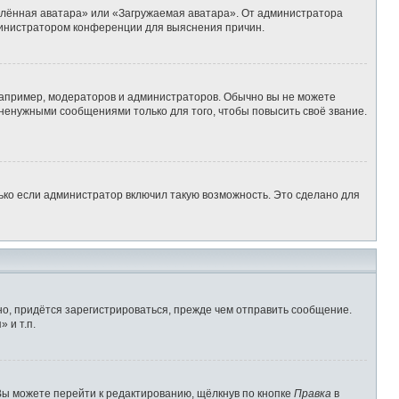
алённая аватара» или «Загружаемая аватара». От администратора
администратором конференции для выяснения причин.
апример, модераторов и администраторов. Обычно вы не можете
ненужными сообщениями только для того, чтобы повысить своё звание.
ько если администратор включил такую возможность. Это сделано для
о, придётся зарегистрироваться, прежде чем отправить сообщение.
 и т.п.
Вы можете перейти к редактированию, щёлкнув по кнопке
Правка
в