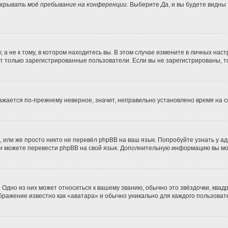
крывать моё пребывание на конференции
. Выберите
Да
, и вы будете видны
 не к тому, в котором находитесь вы. В этом случае измените в личных настро
гут только зарегистрированные пользователи. Если вы не зарегистрированы, т
бражается по-прежнему неверное, значит, неправильно установлено время на
 или же просто никто не перевёл phpBB на ваш язык. Попробуйте узнать у а
сами можете перевести phpBB на свой язык. Дополнительную информацию вы м
Одно из них может относиться к вашему званию, обычно это звёздочки, квадр
ображение известно как «аватара» и обычно уникально для каждого пользоват