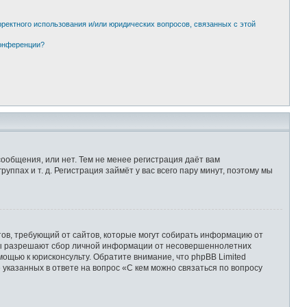
рректного использования и/или юридических вопросов, связанных с этой
конференции?
сообщения, или нет. Тем не менее регистрация даёт вам
пах и т. д. Регистрация займёт у вас всего пару минут, поэтому мы
Штатов, требующий от сайтов, которые могут собирать информацию от
уны разрешают сбор личной информации от несовершеннолетних
мощью к юрисконсульту. Обратите внимание, что phpBB Limited
казанных в ответе на вопрос «С кем можно связаться по вопросу